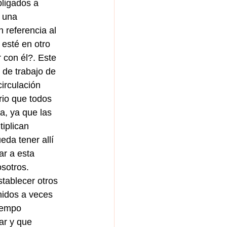
bligados a 
r una
 referencia al 
 esté en otro 
 con él?. Este 
s de trabajo de 
circulación 
rio que todos 
a, ya que las 
iplican 
da tener allí 
ar a esta 
sotros.
stablecer otros 
nidos a veces 
iempo 
ar y que 