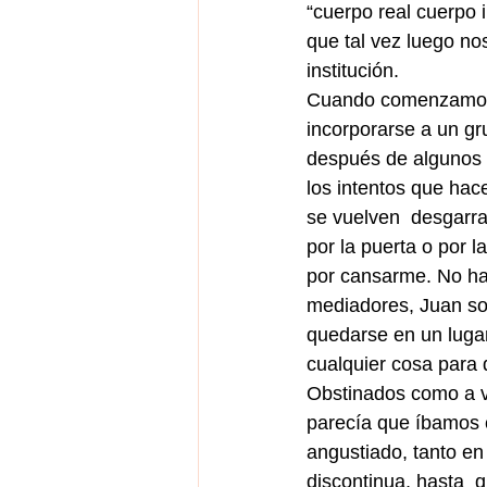
“cuerpo real cuerpo 
que tal vez luego no
institución.
Cuando comenzamos a
incorporarse a un gr
después de algunos 
los intentos que hac
se vuelven  desgarra
por la puerta o por l
por cansarme. No hay
mediadores, Juan sol
quedarse en un lugar
cualquier cosa para
Obstinados como a ve
parecía que íbamos c
angustiado, tanto en
discontinua, hasta  