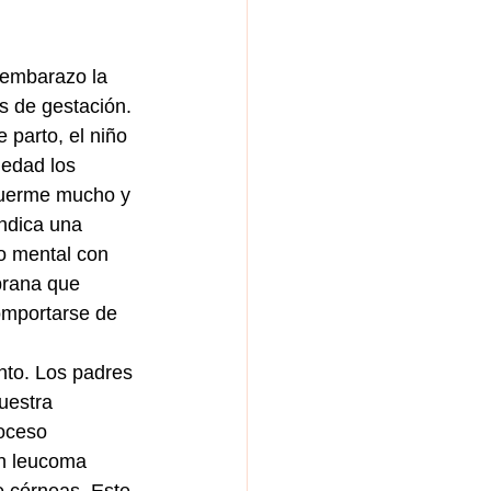
 embarazo la 
s de gestación. 
 parto, el niño 
 edad los 
duerme mucho y 
indica una 
o mental con 
prana que 
omportarse de 
nto. Los padres 
uestra 
oceso 
un leucoma 