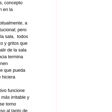
s, concepto 
 en la 
itualmente, a 
ucional; pero 
a sala,  todos 
o y gritos que 
ir de la sala 
ncia termina 
onen 
ble que pueda 
 hiciera 
ivo funcione 
ás irritable y 
se torno 
so al tanto de 