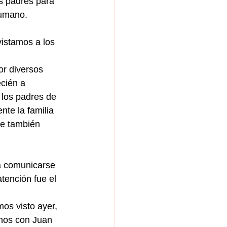
s padres para 
humano.
vistamos a los 
or diversos 
cién a 
los padres de 
nte la familia 
ue también 
a comunicarse 
ención fue el 
os visto ayer, 
rnos con Juan 