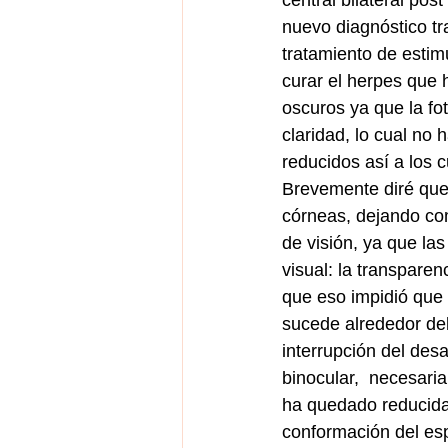
central bilateral pos
nuevo diagnóstico t
tratamiento de estim
curar el herpes que
oscuros ya que la fot
claridad, lo cual no
reducidos así a los 
Brevemente diré que e
córneas, dejando com
de visión, ya que la
visual: la transparen
que eso impidió que 
sucede alrededor del
interrupción del des
binocular,  necesari
ha quedado reducida 
conformación del esp