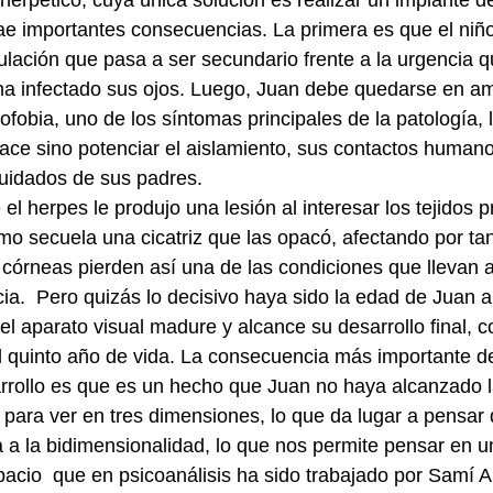
t herpético, cuya única solución es realizar un implante d
rae importantes consecuencias. La primera es que el ni
ulación que pasa a ser secundario frente a la urgencia q
 ha infectado sus ojos. Luego, Juan debe quedarse en a
ofobia, uno de los síntomas principales de la patología, l
 hace sino potenciar el aislamiento, sus contactos huma
cuidados de sus padres.
l herpes le produjo una lesión al interesar los tejidos p
o secuela una cicatriz que las opacó, afectando por tant
s córneas pierden así una de las condiciones que llevan 
cia.  Pero quizás lo decisivo haya sido la edad de Juan a
el aparato visual madure y alcance su desarrollo final, 
 quinto año de vida. La consecuencia más importante de
arrollo es que es un hecho que Juan no haya alcanzado l
a para ver en tres dimensiones, lo que da lugar a pensar 
a la bidimensionalidad, lo que nos permite pensar en un
acio  que en psicoanálisis ha sido trabajado por Samí Al