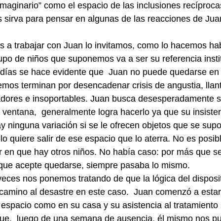
imaginario” como el espacio de las inclusiones recíproca
s sirva para pensar en algunas de las reacciones de Juan
 trabajar con Juan lo invitamos, como lo hacemos hab
upo de niños que suponemos va a ser su referencia instit
días se hace evidente que  Juan no puede quedarse en l
emos terminan por desencadenar crisis de angustia, llant
dores e insoportables. Juan busca desesperadamente sal
a ventana,  generalmente logra hacerlo ya que su insiste
 ninguna variación si se le ofrecen objetos que se sup
o quiere salir de ese espacio que lo aterra. No es posi
 en que hay otros niños. No había caso: por más que se
 que acepte quedarse, siempre pasaba lo mismo.
ces nos ponemos tratando de que la lógica del disposit
amino al desastre en este caso.  Juan comenzó a estar m
 espacio como en su casa y su asistencia al tratamiento 
que,  luego de una semana de ausencia, él mismo nos pu