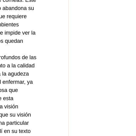
e córneas. Este 
ño abandona su 
ue requiere 
mbientes 
e impide ver la 
nos quedan 
rofundos de las 
o a la calidad 
a la agudeza 
l enfermar, ya 
cosa que 
 esta 
a visión 
que su visión 
a particular 
í en su texto 