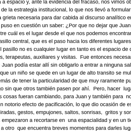
a espacio y, ante la evidencia del fracaso, nos vimos o
de la estrategia institucional, lo que nos llevó a formula
 grieta necesaria para dar cabida al discurso analítico en
to puso en cuestión un saber: ¿Por que no dejar que Juan
tre cuál es el lugar desde el que nos podemos encontrar
pasillo central, que es el paso hacia los diferentes lugare
el pasillo no es cualquier lugar en tanto es el espacio de 
s, terapeutas, auxiliares y visitas.  Fue entonces necesa
uan podía estar allí sin obligarlo a entrar a ninguna sal
 que un niño se quede en un lugar de alto transito se mult
ás de tener la particularidad de que muy raramente pue
 sin que otros también pasen por ahí.  Pero, hacer  lug
s cosas fueran cambiando, para Juan y también para  no
 notorio efecto de pacificación, lo que dio ocasión de e
iradas, gestos, empujones, saltos, sonrisas,  gritos y so
 empezaron a recortarse en  una espacialidad y en un t
 a otro  que encuentra breves momentos para darles lug