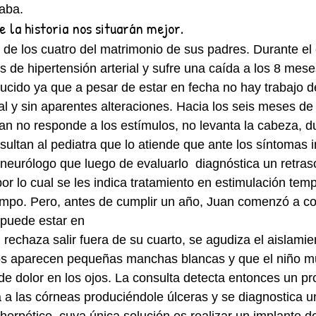
aba. 
 la historia nos situarán mejor.
jo de los cuatro del matrimonio de sus padres. Durante el
 de hipertensión arterial y sufre una caída a los 8 mese
ucido ya que a pesar de estar en fecha no hay trabajo de
 y sin aparentes alteraciones. Hacia los seis meses de
an no responde a los estímulos, no levanta la cabeza, 
sultan al pediatra que lo atiende que ante los síntomas 
 neurólogo que luego de evaluarlo  diagnóstica un retras
por lo cual se les indica tratamiento en estimulación tem
empo. Pero, antes de cumplir un año, Juan comenzó a c
 puede estar en
 rechaza salir fuera de su cuarto, se agudiza el aislamie
os aparecen pequeñas manchas blancas y que el niño m
de dolor en los ojos. La consulta detecta entonces un pr
a a las córneas produciéndole úlceras y se diagnostica 