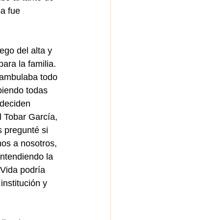
a fue 
ego del alta y 
ara la familia.
eambulaba todo 
piendo todas 
 deciden 
l Tobar García, 
 pregunté si 
os a nosotros,  
ntendiendo la 
Vida podría 
institución y 