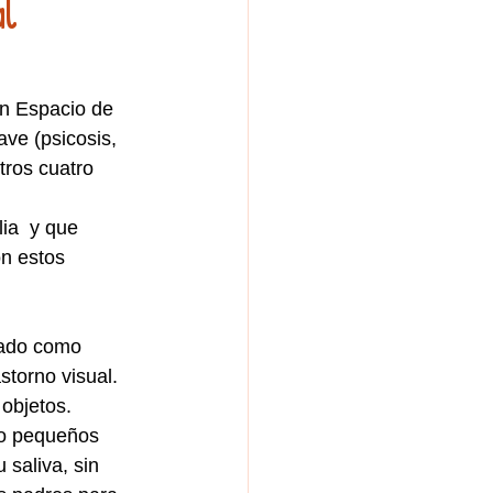
al
en Espacio de 
ave (psicosis, 
tros cuatro 
ia  y que 
on estos 
ado como  
torno visual.  
objetos. 
o pequeños 
saliva, sin 