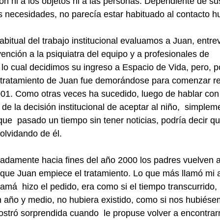
ón ni a los objetos ni a las personas. Dependiente de su
us necesidades, no parecía estar habituado al contacto 
bitual del trabajo institucional evaluamos a Juan, entre
ención a la psiquiatra del equipo y a profesionales de
 lo cual decidimos su ingreso a Espacio de Vida, pero, p
el tratamiento de Juan fue demorándose para comenzar re
01. Como otras veces ha sucedido, luego de hablar con 
de la decisión institucional de aceptar al niño,  simpleme
que  pasado un tiempo sin tener noticias, podría decir q
olvidando de él.
adamente hacia fines del año 2000 los padres vuelven 
ue Juan empiece el tratamiento. Lo que más llamó mi at
amá  hizo el pedido, era como si el tiempo transcurrido, 
año y medio, no hubiera existido, como si nos hubiésem
ostró sorprendida cuando  le propuse volver a encontra