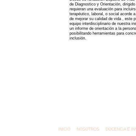
de Diagnostico y Orientación, dirigid
requieran una evaluación para incluir
terapéutico, laboral, o social acorde 
de mejorar su calidad de vida , este 
equipo interdisciplinario de nuestra i
un informe de orientación a la person
posibilitando herramientas para conc
inclusión.
INICIO
NOSOTROS
DOCENCIA E I