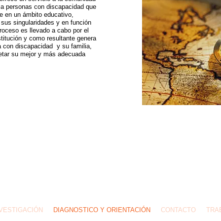
o a personas con discapacidad que
se en un ámbito educativo,
a sus singularidades y en función
proceso es llevado a cabo por el
nstitución y como resultante genera
a con discapacidad y su familia,
retar su mejor y más adecuada
Llámanos: (5411) 4664-9277 /
espaciodevidacet@gmail.com
/ URQUIZA 1059, MUÑIZ,
AIRES.
NVESTIGACIÓN
DIAGNOSTICO Y ORIENTACIÓN
CONTACTO
TRA