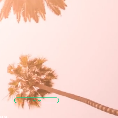
volver
 BUENOS